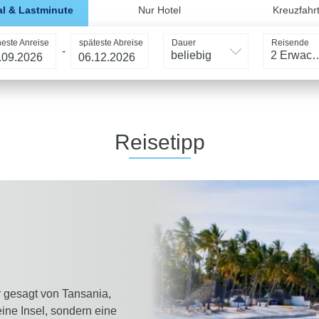
l & Lastminute
Nur Hotel
Kreuzfahr
heste Anreise
späteste Abreise
Dauer
Reisende
-
beliebig
2 Erwac
Reisetipp
r gesagt von Tansania,
 eine Insel, sondern eine