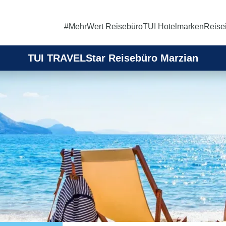
#MehrWert Reisebüro
TUI Hotelmarken
Reise
TUI TRAVELStar Reisebüro Marzian