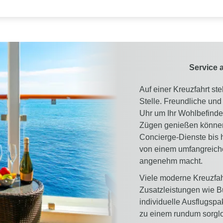
Service 
Auf einer Kreuzfahrt st
Stelle. Freundliche un
Uhr um Ihr Wohlbefinden
Zügen genießen können
Concierge-Dienste bis h
von einem umfangreiche
angenehm macht.
Viele moderne Kreuzfahr
Zusatzleistungen wie Bu
individuelle Ausflugspa
zu einem rundum sorglo