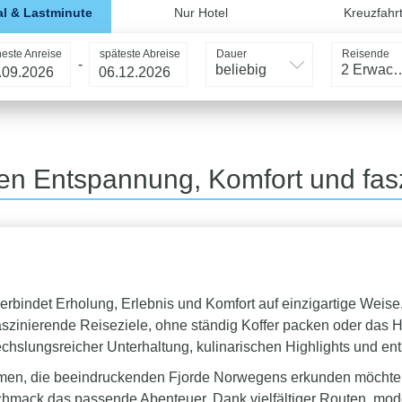
l & Lastminute
Nur Hotel
Kreuzfahr
heste Anreise
späteste Abreise
Dauer
Reisende
-
beliebig
2 Erwac
en Entspannung, Komfort und fas
e verbindet Erholung, Erlebnis und Komfort auf einzigartige Wei
faszinierende Reiseziele, ohne ständig Koffer packen oder das 
echslungsreicher Unterhaltung, kulinarischen Highlights und
men, die beeindruckenden Fjorde Norwegens erkunden möchten 
chmack das passende Abenteuer. Dank vielfältiger Routen, mode