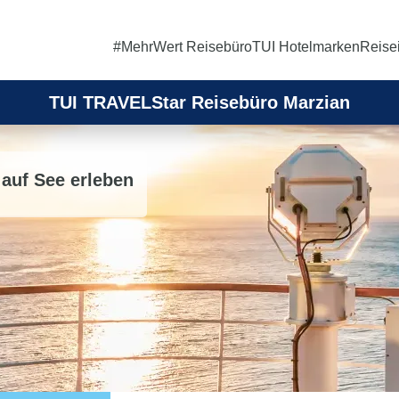
#MehrWert Reisebüro
TUI Hotelmarken
Reise
TUI TRAVELStar Reisebüro Marzian
auf See erleben