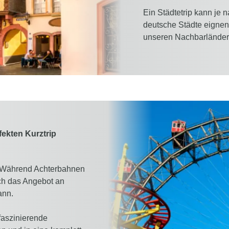
Ein Städtetrip kann je na
deutsche Städte eignen 
unseren Nachbarländern
fekten Kurztrip
. Während Achterbahnen
ch das Angebot an
ann.
 faszinierende