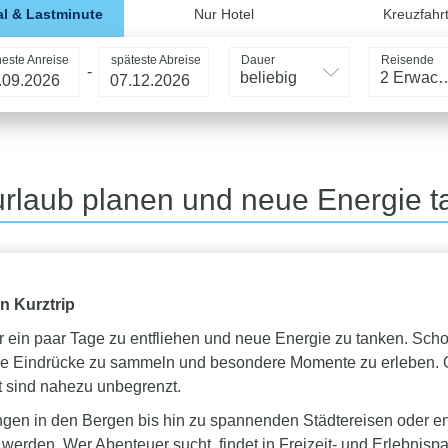
l & Lastminute
Nur Hotel
Kreuzfahr
heste Anreise
späteste Abreise
Dauer
Reisende
-
beliebig
2 Erwac
rlaub planen und neue Energie 
n Kurztrip
 für ein paar Tage zu entfliehen und neue Energie zu tanken. 
che Eindrücke zu sammeln und besondere Momente zu erleben. Ob
t sind nahezu unbegrenzt.
en in den Bergen bis hin zu spannenden Städtereisen oder en
erden. Wer Abenteuer sucht, findet in Freizeit- und Erlebnis