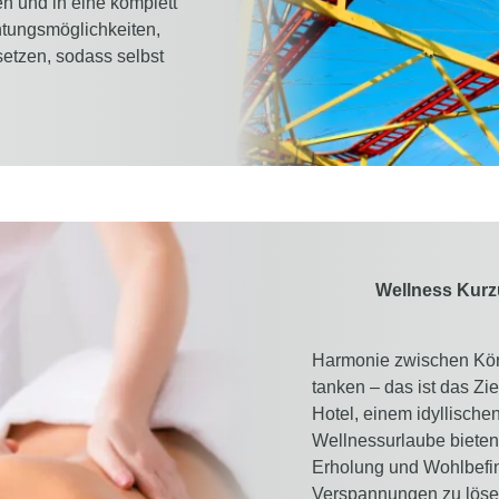
en und in eine komplett
htungsmöglichkeiten,
setzen, sodass selbst
Wellness Kurz
Harmonie zwischen Körp
tanken – das ist das Zi
Hotel, einem idyllische
Wellnessurlaube bieten
Erholung und Wohlbefi
Verspannungen zu löse